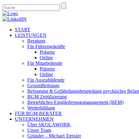
START
LEISTUNGEN
Beratung
Für Führungskräfte
Präsenz
Online
Für Mitarbeitende
Präsenz
Online
Für Auszubildende
Gesundheitstage
Befragung & Gefährdungsbeurteilung psychischer Belas
BGM Zertifizierung
Betriebliches Eingliederungsmanagement (BEM)
Weiterbildung
FÜR BGM-BERATER
UNTERNEHMEN
Über SKOLAWORK
Unser Team
Gründer – Michael Treixler