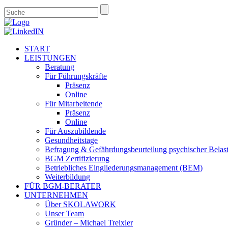
START
LEISTUNGEN
Beratung
Für Führungskräfte
Präsenz
Online
Für Mitarbeitende
Präsenz
Online
Für Auszubildende
Gesundheitstage
Befragung & Gefährdungsbeurteilung psychischer Belas
BGM Zertifizierung
Betriebliches Eingliederungsmanagement (BEM)
Weiterbildung
FÜR BGM-BERATER
UNTERNEHMEN
Über SKOLAWORK
Unser Team
Gründer – Michael Treixler