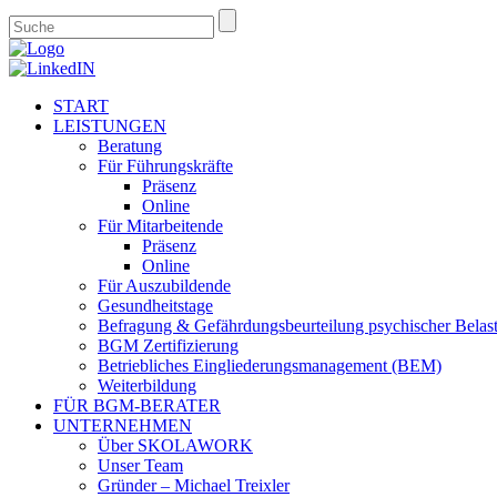
START
LEISTUNGEN
Beratung
Für Führungskräfte
Präsenz
Online
Für Mitarbeitende
Präsenz
Online
Für Auszubildende
Gesundheitstage
Befragung & Gefährdungsbeurteilung psychischer Belas
BGM Zertifizierung
Betriebliches Eingliederungsmanagement (BEM)
Weiterbildung
FÜR BGM-BERATER
UNTERNEHMEN
Über SKOLAWORK
Unser Team
Gründer – Michael Treixler