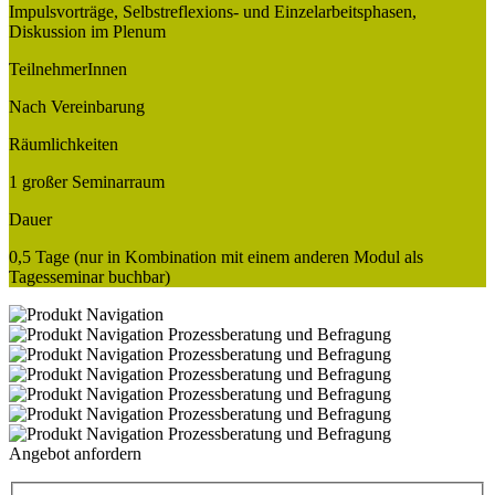
Impulsvorträge, Selbstreflexions- und Einzelarbeitsphasen,
Diskussion im Plenum
TeilnehmerInnen
Nach Vereinbarung
Räumlichkeiten
1 großer Seminarraum
Dauer
0,5 Tage (nur in Kombination mit einem anderen Modul als
Tagesseminar buchbar)
Angebot anfordern